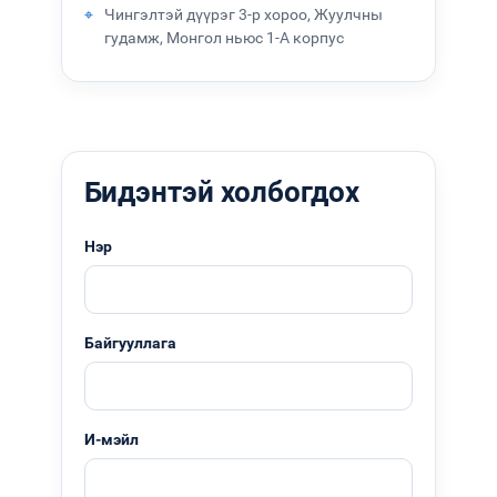
⌖
Чингэлтэй дүүрэг 3-р хороо, Жуулчны
гудамж, Монгол ньюс 1-А корпус
Бидэнтэй холбогдох
Нэр
Байгууллага
И-мэйл