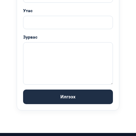
Утас
Зурвас
Илгээх