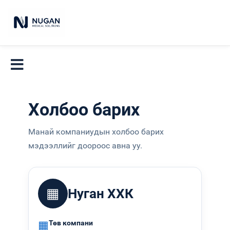
Холбоо барих
Манай компаниудын холбоо барих
мэдээллийг доороос авна уу.
▦
Нуган ХХК
▦
Төв компани