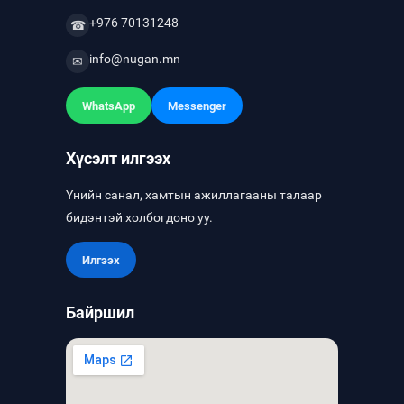
+976 70131248
☎
info@nugan.mn
✉
WhatsApp
Messenger
Хүсэлт илгээх
Үнийн санал, хамтын ажиллагааны талаар
бидэнтэй холбогдоно уу.
Илгээх
Байршил