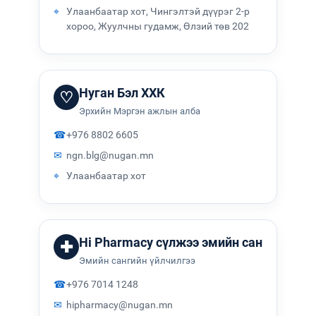
⌖
Улаанбаатар хот, Чингэлтэй дүүрэг 2-р
хороо, Жуулчны гудамж, Өлзий төв 202
Нуган Бэл ХХК
♡
Эрхийн Мэргэн ажлын алба
☎
+976 8802 6605
✉
ngn.blg@nugan.mn
⌖
Улаанбаатар хот
Hi Pharmacy сүлжээ эмийн сан
✚
Эмийн сангийн үйлчилгээ
☎
+976 7014 1248
✉
hipharmacy@nugan.mn