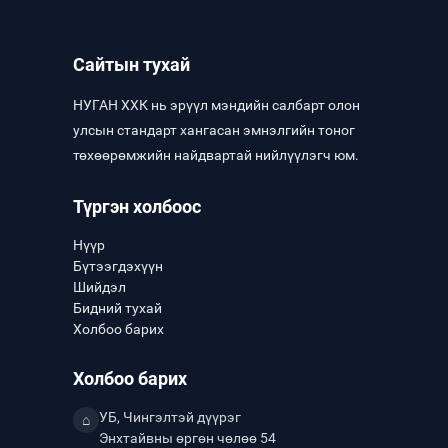
Сайтын тухай
НУГАН ХХК нь эрүүл мэндийн салбарт олон
улсын стандарт хангасан эмнэлгийн тоног
төхөөрөмжийн найдвартай нийлүүлэгч юм.
Түргэн холбоос
Нүүр
Бүтээгдэхүүн
Шийдэл
Бидний тухай
Холбоо барих
Холбоо барих
УБ, Чингэлтэй дүүрэг
⌂
Энхтайвны өргөн чөлөө 54