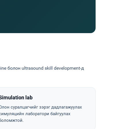
ne болон ultrasound skill development-д
Simulation lab
Олон суралцагчийг зэрэг дадлагажуулах
симуляцийн лаборатори байгуулах
боломжтой.