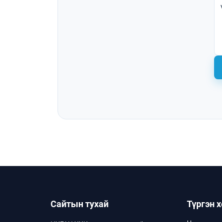
Сайтын тухай
Түргэн 