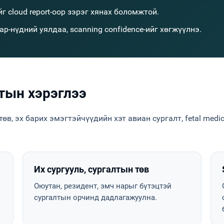
г cloud report-оор зэрэг хянах боломжтой.
р-нүдний уялдаа, scanning confidence-ийг хөгжүүлнэ.
тын хэрэглээ
в, эх барих эмэгтэйчүүдийн хэт авиан сургалт, fetal medici
Их сургууль, сургалтын төв
Оюутан, резидент, эмч нарыг бүтэцтэй
сургалтын орчинд дадлагажуулна.