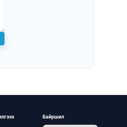
илгээх
Байршил