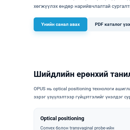
хөгжүүлэх өндөр нарийвчлалтай сургал
Үнийн санал авах
PDF каталог үзэ
Шийдлийн ерөнхий тани
OPUS нь optical positioning технологи аши
зэрэг үзүүлэлтээр гүйцэтгэлийг үнэлдэг с
Optical positioning
Convex болон transvaginal probe-ийн