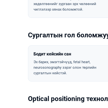
хөдөлгөөнийг зургаан эрх чөлөөний
чиглэлээр хянах боломжтой.
Сургалтын гол боломжу
Бодит кейсийн сан
Эх барих, эмэгтэйчүүд, fetal heart,
neurosonography зэрэг олон төрлийн
сургалтын кейстэй.
Optical positioning техно