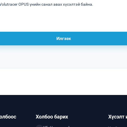
Илгээх
холбоос
Холбоо барих
Хүсэлт 