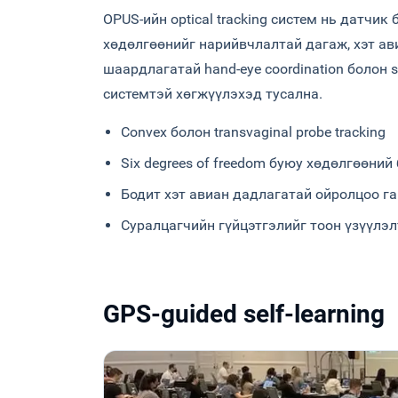
OPUS-ийн optical tracking систем нь датчик
хөдөлгөөнийг нарийвчлалтай дагаж, хэт а
шаардлагатай hand-eye coordination болон s
системтэй хөгжүүлэхэд тусална.
Convex болон transvaginal probe tracking
Six degrees of freedom буюу хөдөлгөөний
Бодит хэт авиан дадлагатай ойролцоо 
Суралцагчийн гүйцэтгэлийг тоон үзүүлэ
GPS-guided self-learning