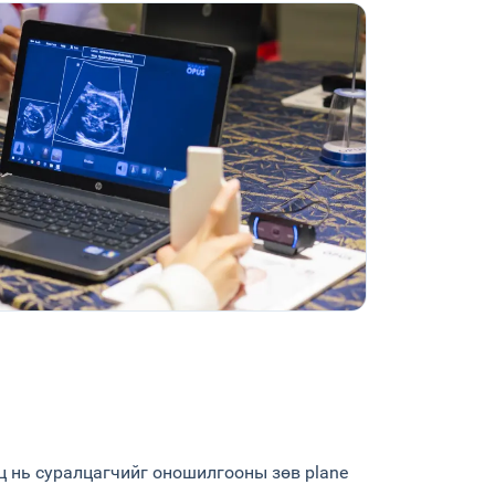
ц нь суралцагчийг оношилгооны зөв plane