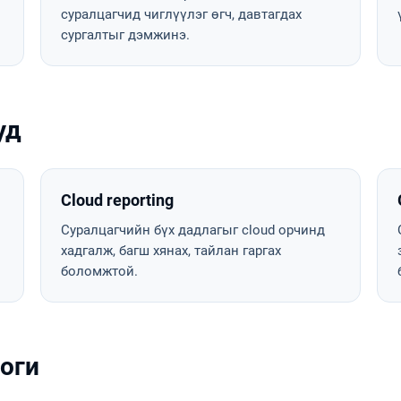
суралцагчид чиглүүлэг өгч, давтагдах
сургалтыг дэмжинэ.
уд
Cloud reporting
Суралцагчийн бүх дадлагыг cloud орчинд
хадгалж, багш хянах, тайлан гаргах
боломжтой.
логи