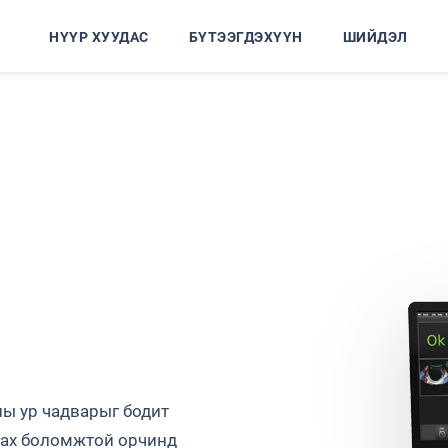
НҮҮР ХУУДАС
БҮТЭЭГДЭХҮҮН
ШИЙДЭЛ
ны ур чадварыг бодит
гдах боломжтой орчинд