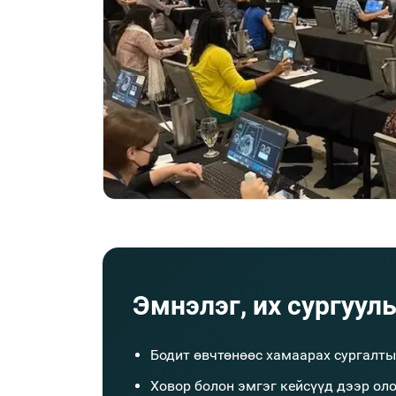
Эмнэлэг, их сургууль
Бодит өвчтөнөөс хамаарах сургалты
Ховор болон эмгэг кейсүүд дээр ол