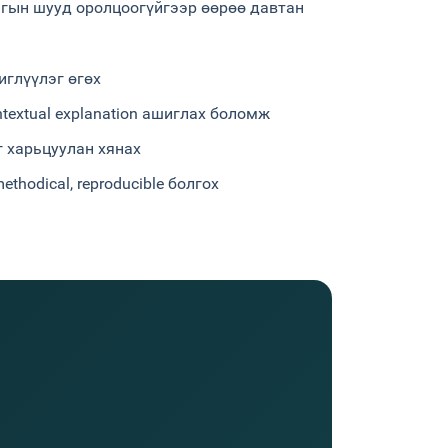
нгын шууд оролцоогүйгээр өөрөө давтан
чиглүүлэг өгөх
textual explanation ашиглах боломж
 харьцуулан хянах
thodical, reproducible болгох