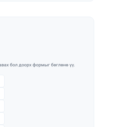
авах бол доорх формыг бөглөнө үү.