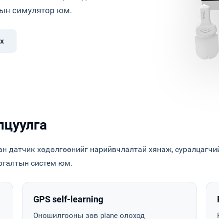
тын симулятор юм.
х
лцуулга
глан датчик хөдөлгөөнийг нарийвчлалтай хянаж, суралцагчий
ургалтын систем юм.
GPS self-learning
Оношилгооны зөв plane олоход