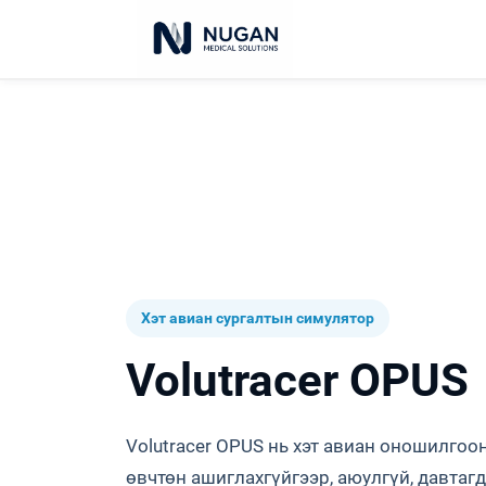
Хэт авиан сургалтын симулятор
Volutracer OPUS
Volutracer OPUS нь хэт авиан оношилгоо
өвчтөн ашиглахгүйгээр, аюулгүй, давта