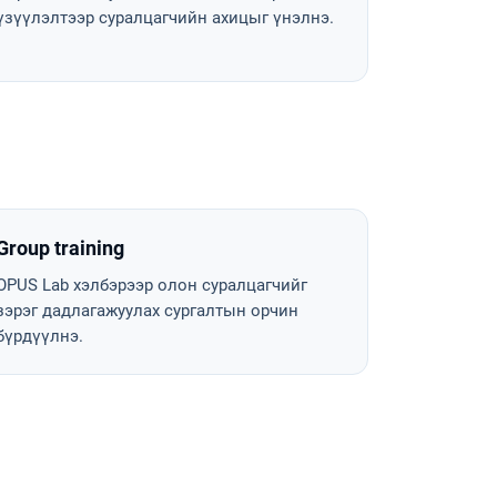
үзүүлэлтээр суралцагчийн ахицыг үнэлнэ.
Group training
OPUS Lab хэлбэрээр олон суралцагчийг
зэрэг дадлагажуулах сургалтын орчин
бүрдүүлнэ.