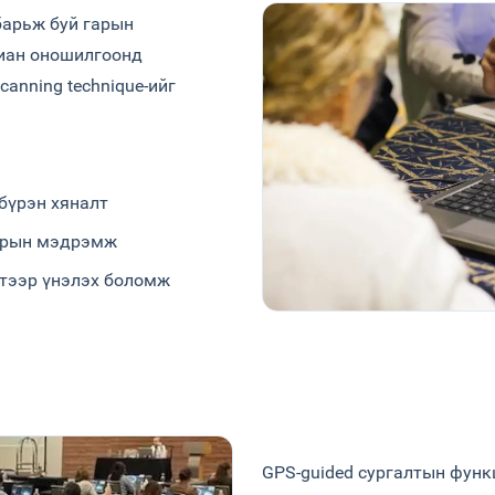
 барьж буй гарын
виан оношилгоонд
canning technique-ийг
 бүрэн хяналт
гарын мэдрэмж
лтээр үнэлэх боломж
GPS-guided сургалтын функ