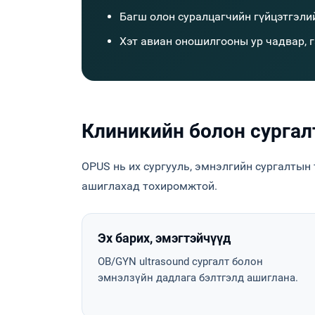
Багш олон суралцагчийн гүйцэтгэлий
Хэт авиан оношилгооны ур чадвар, га
Клиникийн болон сургал
OPUS нь их сургууль, эмнэлгийн сургалтын тө
ашиглахад тохиромжтой.
Эх барих, эмэгтэйчүүд
OB/GYN ultrasound сургалт болон
эмнэлзүйн дадлага бэлтгэлд ашиглана.