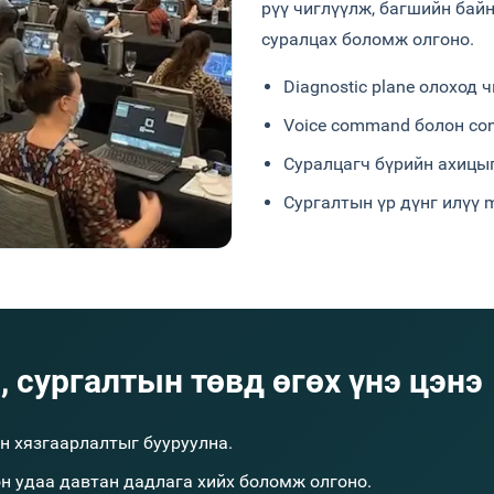
рүү чиглүүлж, багшийн бай
суралцах боломж олгоно.
Diagnostic plane олоход 
Voice command болон con
Суралцагч бүрийн ахицыг
Сургалтын үр дүнг илүү me
, сургалтын төвд өгөх үнэ цэнэ
н хязгаарлалтыг бууруулна.
он удаа давтан дадлага хийх боломж олгоно.