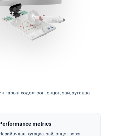
н гарын хөдөлгөөн, өнцөг, зай, хугацаа
Performance metrics
Нарийвчлал, хугацаа, зай, өнцөг зэрэг