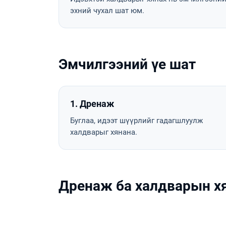
эхний чухал шат юм.
Эмчилгээний үе шат
1. Дренаж
Буглаа, идээт шүүрлийг гадагшлуулж
халдварыг хянана.
Дренаж ба халдварын х