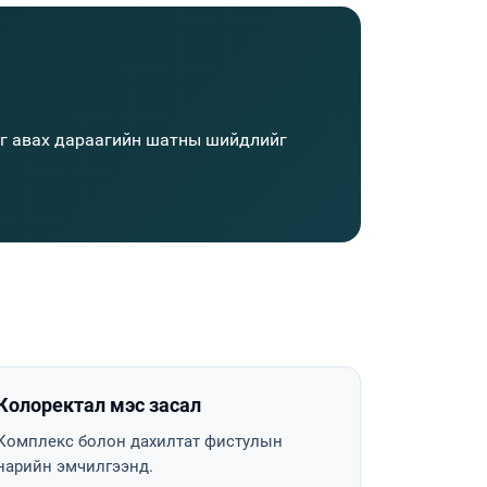
ийг авах дараагийн шатны шийдлийг
Колоректал мэс засал
Комплекс болон дахилтат фистулын
нарийн эмчилгээнд.