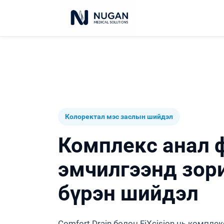
Колоректал мэс заслын шийдэл
Комплекс анал 
эмчилгээнд зор
бүрэн шийдэл
Comfort Drain болон FiXcision нь компле