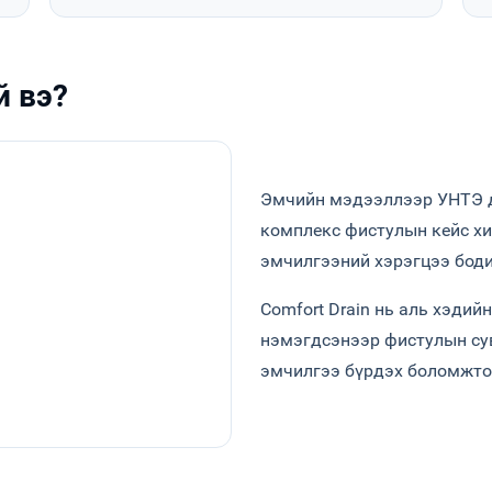
й вэ?
Эмчийн мэдээллээр УНТЭ 
комплекс фистулын кейс хи
эмчилгээний хэрэгцээ боди
Comfort Drain нь аль хэдийн
нэмэгдсэнээр фистулын су
эмчилгээ бүрдэх боломжто