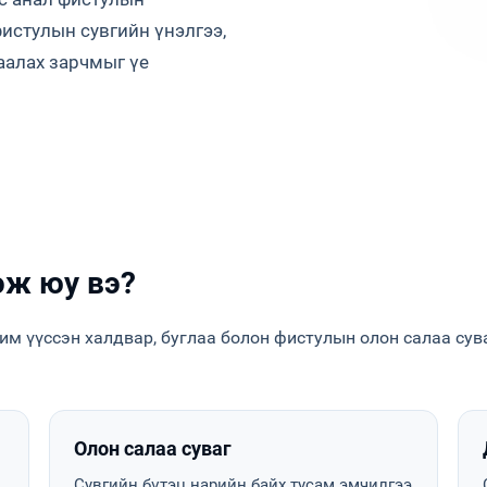
истулын сувгийн үнэлгээ,
аалах зарчмыг үе
эж юу вэ?
им үүссэн халдвар, буглаа болон фистулын олон салаа сув
Олон салаа суваг
й
Сувгийн бүтэц нарийн байх тусам эмчилгээ