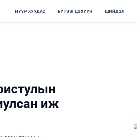
НҮҮР ХУУДАС
БҮТЭЭГДЭХҮҮН
ШИЙДЭЛ
фистулын
иулсан иж
кс анал фистулын