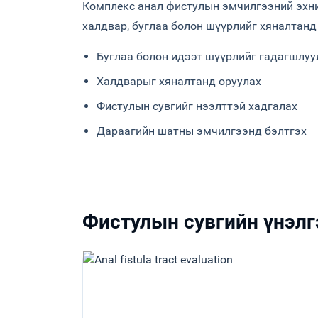
Комплекс анал фистулын эмчилгээний эхни
халдвар, буглаа болон шүүрлийг хяналтанд
Буглаа болон идээт шүүрлийг гадагшлуу
Халдварыг хяналтанд оруулах
Фистулын сувгийг нээлттэй хадгалах
Дараагийн шатны эмчилгээнд бэлтгэх
Фистулын сувгийн үнэлг