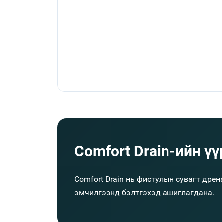
Comfort Drain-ийн үү
Comfort Drain нь фистулын сувагт дре
эмчилгээнд бэлтгэхэд ашиглагдана.