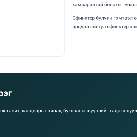
хамааралтай болохыг үнэлэ
Сфинктер булчин гэмтвэл ө
эрсдэлтэй тул сфинктер ха
рэг
наж тавих, халдварыг хянах, буглааны шүүрлийг гадагшлу