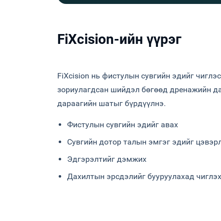
FiXcision-ийн үүрэг
FiXcision нь фистулын сувгийн эдийг чиглэ
зориулагдсан шийдэл бөгөөд дренажийн д
дараагийн шатыг бүрдүүлнэ.
Фистулын сувгийн эдийг авах
Сувгийн дотор талын эмгэг эдийг цэвэр
Эдгэрэлтийг дэмжих
Дахилтын эрсдэлийг бууруулахад чиглэ