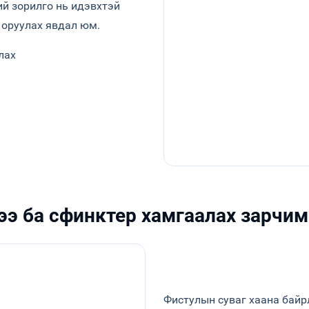
й зорилго нь идэвхтэй
 оруулах явдал юм.
лах
ээ ба сфинктер хамгаалах зарчим
Фистулын суваг хаана байр