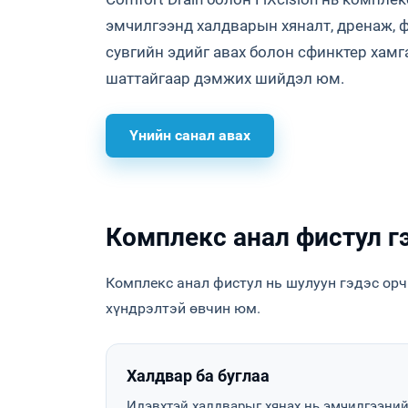
эмчилгээнд халдварын хяналт, дренаж, ф
сувгийн эдийг авах болон сфинктер хамг
шаттайгаар дэмжих шийдэл юм.
Үнийн санал авах
Комплекс анал фистул г
Комплекс анал фистул нь шулуун гэдэс орч
хүндрэлтэй өвчин юм.
Халдвар ба буглаа
Идэвхтэй халдварыг хянах нь эмчилгээни