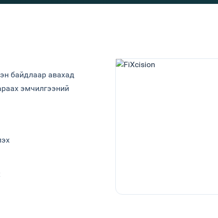
сэн байдлаар авахад
араах эмчилгээний
лэх
х