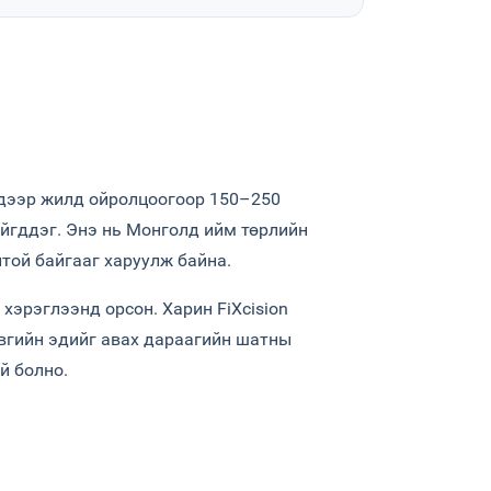
дээр жилд ойролцоогоор 150–250
йгддэг. Энэ нь Монголд ийм төрлийн
той байгааг харуулж байна.
 хэрэглээнд орсон. Харин FiXcision
вгийн эдийг авах дараагийн шатны
й болно.