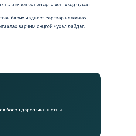
х нь эмчилгээний арга сонгоход чухал.
тгөн барих чадварт сөргөөр нөлөөлөх
мгаалах зарчим онцгой чухал байдаг.
улах болон дараагийн шатны