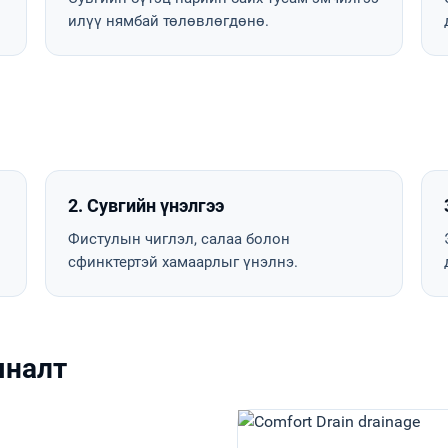
илүү нямбай төлөвлөгдөнө.
2. Сувгийн үнэлгээ
Фистулын чиглэл, салаа болон
сфинктертэй хамаарлыг үнэлнэ.
яналт