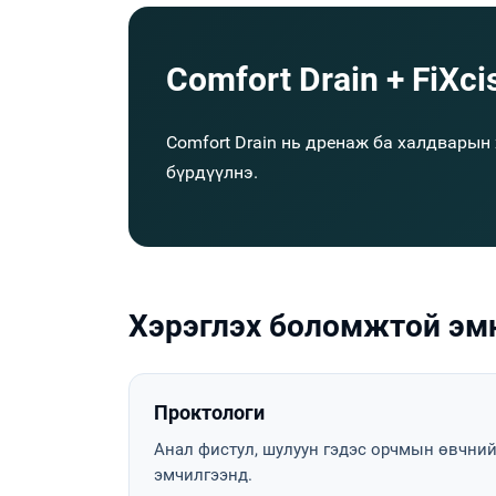
Comfort Drain + FiXc
Comfort Drain нь дренаж ба халдварын
бүрдүүлнэ.
Хэрэглэх боломжтой эм
Проктологи
Анал фистул, шулуун гэдэс орчмын өвчни
эмчилгээнд.