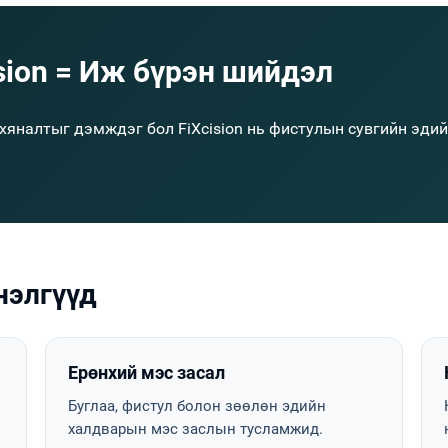
ision = Иж бүрэн шийдэл
 хяналтыг дэмждэг бол FiXcision нь фистулын сувгийн эд
нэлгүүд
Ерөнхий мэс засал
й
Буглаа, фистул болон зөөлөн эдийн
халдварын мэс заслын тусламжид.