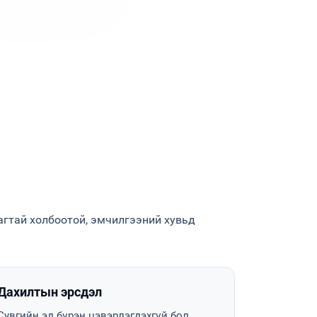
агтай холбоотой, эмчилгээний хувьд
Дахилтын эрсдэл
Сувгийн эд бүрэн цэвэрлэгдэхгүй бол